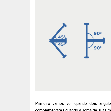
Primeiro vamos ver quando dois ângul
complementares quando a soma de suas med