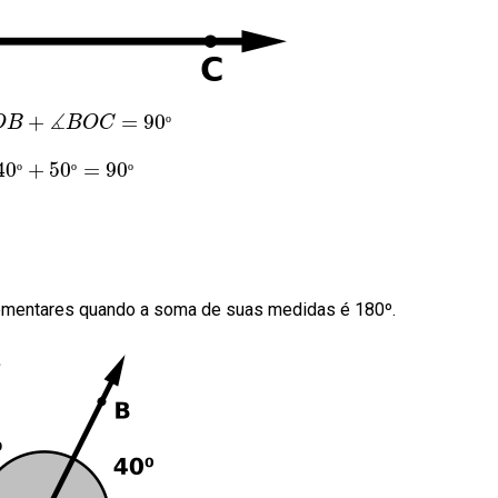
∡
+
=
90
O
B
B
O
C
º
40
+
50
=
90
º
º
º
ementares quando a soma de suas medidas é 180º.