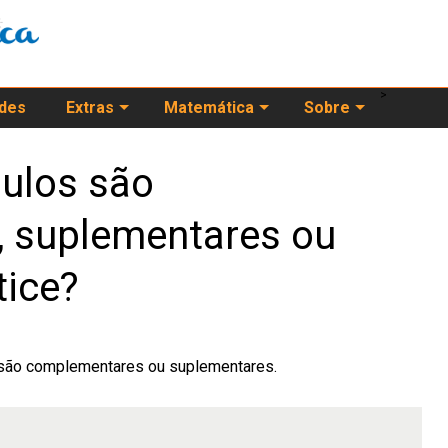
>
ades
Extras
Matemática
Sobre
ulos são
 suplementares ou
tice?
 são complementares ou suplementares.