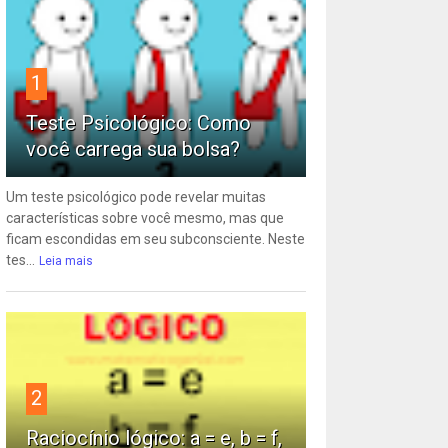
1
Teste Psicológico: Como
você carrega sua bolsa?
Um teste psicológico pode revelar muitas
características sobre você mesmo, mas que
ficam escondidas em seu subconsciente. Neste
tes...
Leia mais
2
Raciocínio lógico: a = e, b = f,