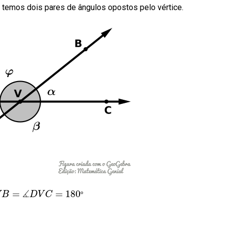
 temos dois pares de ângulos opostos pelo vértice.
∡
=
=
180
B
D
V
C
º