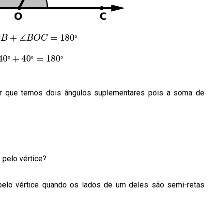
∡
+
=
180
O
B
B
O
C
º
40
+
40
=
180
º
º
º
 que temos dois ângulos suplementares pois a soma de
 pelo vértice?
elo vértice quando os lados de um deles são semi-retas