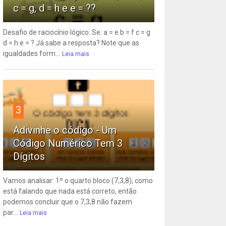
c = g, d = h e e = ??
Desafio de raciocínio lógico: Se: a = e b = f c = g
d = h e = ? Já sabe a resposta? Note que as
igualdades form...
Leia mais
3
Adivinhe o código - Um
Código Numérico Tem 3
Dígitos
Vamos analisar: 1º o quarto bloco (7,3,8), como
está falando que nada está correto, então
podemos concluir que o 7,3,8 não fazem
par...
Leia mais