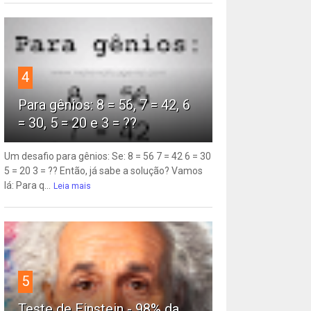
4
Para gênios: 8 = 56, 7 = 42, 6
= 30, 5 = 20 e 3 = ??
Um desafio para gênios: Se: 8 = 56 7 = 42 6 = 30
5 = 20 3 = ?? Então, já sabe a solução? Vamos
lá: Para q...
Leia mais
5
Teste de Einstein - 98% da