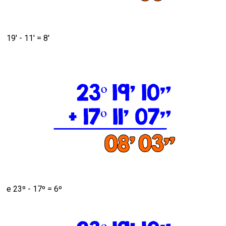
19' - 11' = 8'
e 23º - 17º = 6º