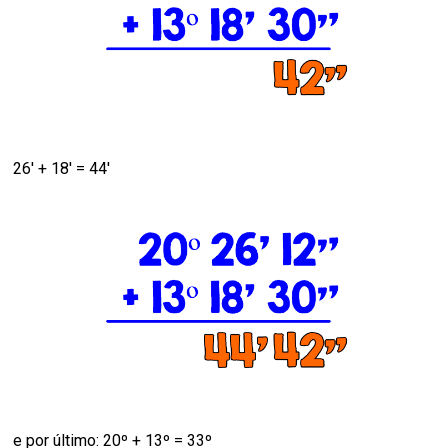
26' + 18' = 44'
e por último: 20º + 13º = 33º