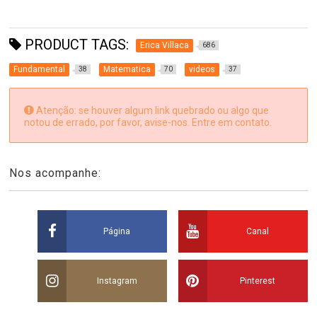
PRODUCT TAGS:
Erica Villaca
686
Fundamental
Matematica
videos
38
70
37
Atenção: se houver algum link quebrado ou algo que
notou de errado, por favor, avise-nos. Entre em contato.
Nos acompanhe:
Página
Canal
Instagram
Pinterest