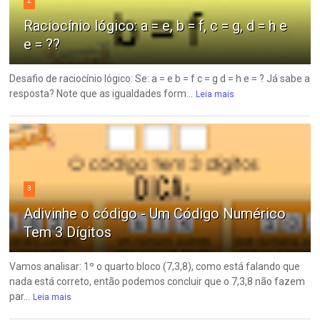
2
Raciocínio lógico: a = e, b = f, c = g, d = h e
e = ??
Desafio de raciocínio lógico: Se: a = e b = f c = g d = h e = ? Já sabe a
resposta? Note que as igualdades form...
Leia mais
3
Adivinhe o código - Um Código Numérico
Tem 3 Dígitos
Vamos analisar: 1º o quarto bloco (7,3,8), como está falando que
nada está correto, então podemos concluir que o 7,3,8 não fazem
par...
Leia mais