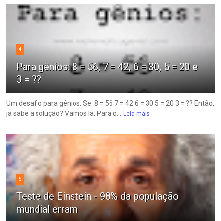
4
Para gênios: 8 = 56, 7 = 42, 6 = 30, 5 = 20 e
3 = ??
Um desafio para gênios: Se: 8 = 56 7 = 42 6 = 30 5 = 20 3 = ?? Então,
já sabe a solução? Vamos lá: Para q...
Leia mais
5
Teste de Einstein - 98% da população
mundial erram