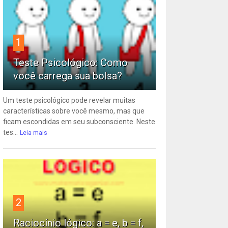
1
Teste Psicológico: Como
você carrega sua bolsa?
Um teste psicológico pode revelar muitas
características sobre você mesmo, mas que
ficam escondidas em seu subconsciente. Neste
tes...
Leia mais
2
Raciocínio lógico: a = e, b = f,