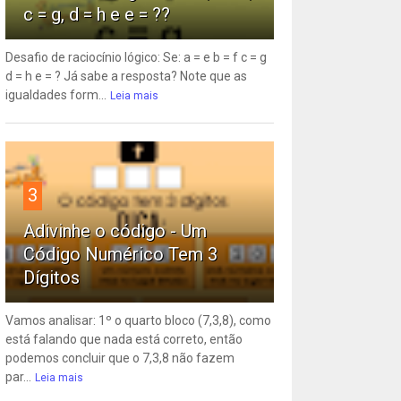
c = g, d = h e e = ??
Desafio de raciocínio lógico: Se: a = e b = f c = g
d = h e = ? Já sabe a resposta? Note que as
igualdades form...
Leia mais
3
Adivinhe o código - Um
Código Numérico Tem 3
Dígitos
Vamos analisar: 1º o quarto bloco (7,3,8), como
está falando que nada está correto, então
podemos concluir que o 7,3,8 não fazem
par...
Leia mais