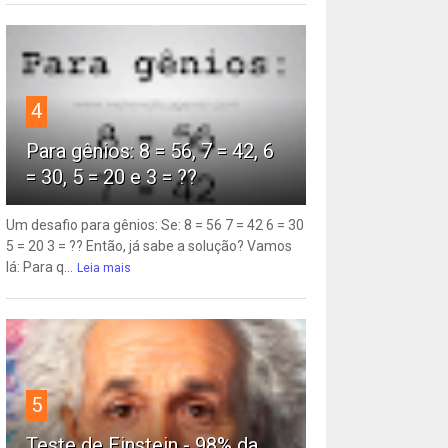
4
Para gênios: 8 = 56, 7 = 42, 6
= 30, 5 = 20 e 3 = ??
Um desafio para gênios: Se: 8 = 56 7 = 42 6 = 30
5 = 20 3 = ?? Então, já sabe a solução? Vamos
lá: Para q...
Leia mais
5
Teste de Einstein - 98% da