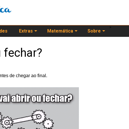
>
ades
Extras
Matemática
Sobre
u fechar?
tes de chegar ao final.