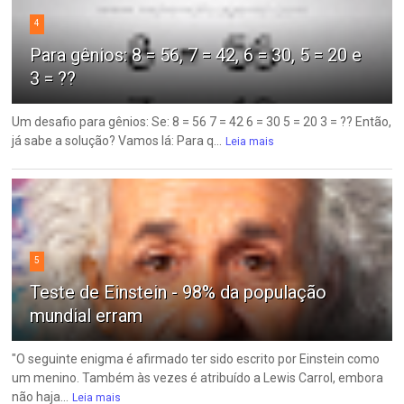
4
Para gênios: 8 = 56, 7 = 42, 6 = 30, 5 = 20 e
3 = ??
Um desafio para gênios: Se: 8 = 56 7 = 42 6 = 30 5 = 20 3 = ?? Então,
já sabe a solução? Vamos lá: Para q...
Leia mais
5
Teste de Einstein - 98% da população
mundial erram
"O seguinte enigma é afirmado ter sido escrito por Einstein como
um menino. Também às vezes é atribuído a Lewis Carrol, embora
não haja...
Leia mais