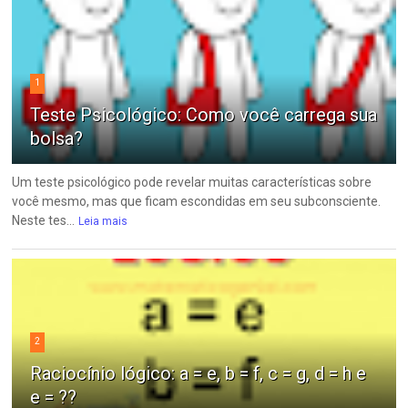
1
Teste Psicológico: Como você carrega sua
bolsa?
Um teste psicológico pode revelar muitas características sobre
você mesmo, mas que ficam escondidas em seu subconsciente.
Neste tes...
Leia mais
2
Raciocínio lógico: a = e, b = f, c = g, d = h e
e = ??