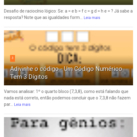
Desafio de raciocínio lógico: Se: a = e b = f c = g d = h e = ? Já sabe a
resposta? Note que as igualdades form...
Leia mais
3
Adivinhe o código - Um Código Numérico
Tem 3 Dígitos
Vamos analisar: 1º o quarto bloco (7,3,8), como está falando que
nada está correto, então podemos concluir que o 7,3,8 não fazem
par...
Leia mais