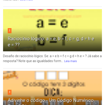
2
Raciocínio lógico: a = e, b = f, c = g, d = h e
e = ??
Desafio de raciocínio lógico: Se: a = e b = f c = g d = h e = ? Já sabe a
resposta? Note que as igualdades form...
Leia mais
3
Adivinhe o código - Um Código Numérico