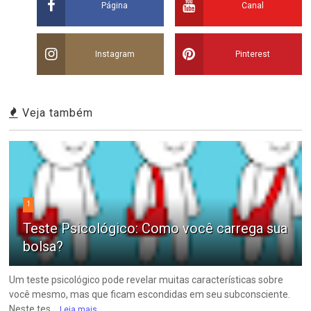
Página
Canal
Instagram
Pinterest
Veja também
1
Teste Psicológico: Como você carrega sua
bolsa?
Um teste psicológico pode revelar muitas características sobre
você mesmo, mas que ficam escondidas em seu subconsciente.
Neste tes...
Leia mais