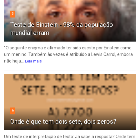
5
Teste de Einstein - 98% da população
mundial erram
"O seguinte enigma é afirmado ter sido escrito por Einstein como
um menino. Também às vezes é atribuído a Lewis Carrol, embora
não haja...
Leia mais
6
Onde é que tem dois sete, dois zeros?
Um teste de interpretação de texto: Já sabe a resposta? Onde tem