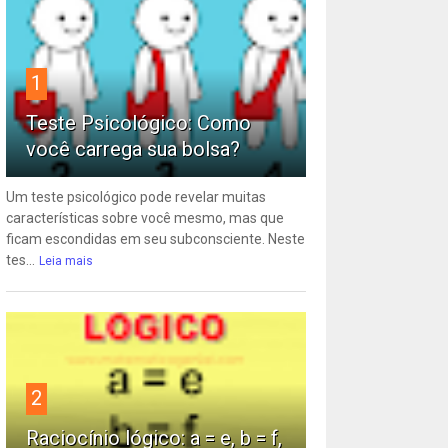
1
Teste Psicológico: Como
você carrega sua bolsa?
Um teste psicológico pode revelar muitas
características sobre você mesmo, mas que
ficam escondidas em seu subconsciente. Neste
tes...
Leia mais
2
Raciocínio lógico: a = e, b = f,