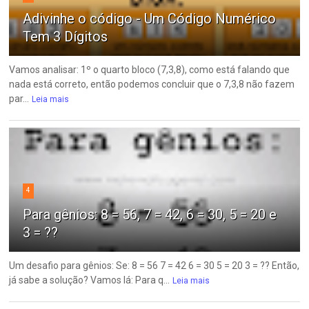
Adivinhe o código - Um Código Numérico
Tem 3 Dígitos
Vamos analisar: 1º o quarto bloco (7,3,8), como está falando que
nada está correto, então podemos concluir que o 7,3,8 não fazem
par...
Leia mais
4
Para gênios: 8 = 56, 7 = 42, 6 = 30, 5 = 20 e
3 = ??
Um desafio para gênios: Se: 8 = 56 7 = 42 6 = 30 5 = 20 3 = ?? Então,
já sabe a solução? Vamos lá: Para q...
Leia mais