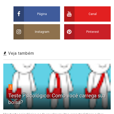
Página
Canal
Instagram
Pinterest
Veja também
1
Teste Psicológico: Como você carrega sua
bolsa?