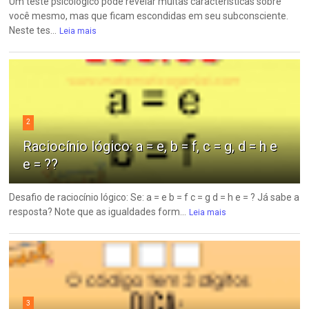
Um teste psicológico pode revelar muitas características sobre
você mesmo, mas que ficam escondidas em seu subconsciente.
Neste tes...
Leia mais
2
Raciocínio lógico: a = e, b = f, c = g, d = h e
e = ??
Desafio de raciocínio lógico: Se: a = e b = f c = g d = h e = ? Já sabe a
resposta? Note que as igualdades form...
Leia mais
3