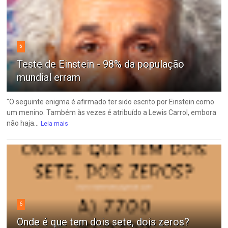
5
Teste de Einstein - 98% da população
mundial erram
"O seguinte enigma é afirmado ter sido escrito por Einstein como
um menino. Também às vezes é atribuído a Lewis Carrol, embora
não haja...
Leia mais
6
Onde é que tem dois sete, dois zeros?