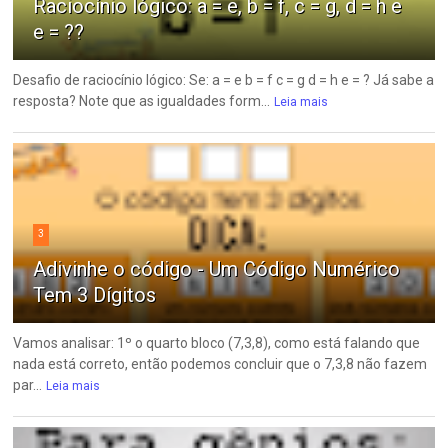
Raciocínio lógico: a = e, b = f, c = g, d = h e
e = ??
Desafio de raciocínio lógico: Se: a = e b = f c = g d = h e = ? Já sabe a
resposta? Note que as igualdades form...
Leia mais
3
Adivinhe o código - Um Código Numérico
Tem 3 Dígitos
Vamos analisar: 1º o quarto bloco (7,3,8), como está falando que
nada está correto, então podemos concluir que o 7,3,8 não fazem
par...
Leia mais