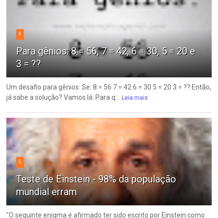
4
Para gênios: 8 = 56, 7 = 42, 6 = 30, 5 = 20 e
3 = ??
Um desafio para gênios: Se: 8 = 56 7 = 42 6 = 30 5 = 20 3 = ?? Então,
já sabe a solução? Vamos lá: Para q...
Leia mais
5
Teste de Einstein - 98% da população
mundial erram
"O seguinte enigma é afirmado ter sido escrito por Einstein como