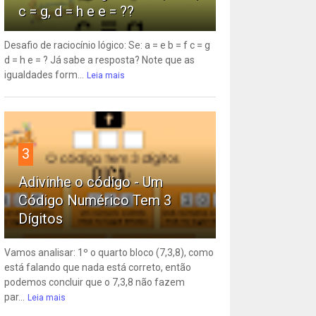
c = g, d = h e e = ??
Desafio de raciocínio lógico: Se: a = e b = f c = g
d = h e = ? Já sabe a resposta? Note que as
igualdades form...
Leia mais
3
Adivinhe o código - Um
Código Numérico Tem 3
Dígitos
Vamos analisar: 1º o quarto bloco (7,3,8), como
está falando que nada está correto, então
podemos concluir que o 7,3,8 não fazem
par...
Leia mais