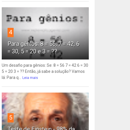
4
Para gênios: 8 = 56, 7 = 42, 6
= 30, 5 = 20 e 3 = ??
Um desafio para gênios: Se: 8 = 56 7 = 42 6 = 30
5 = 20 3 = ?? Então, já sabe a solução? Vamos
lá: Para q...
Leia mais
5
Teste de Einstein - 98% da