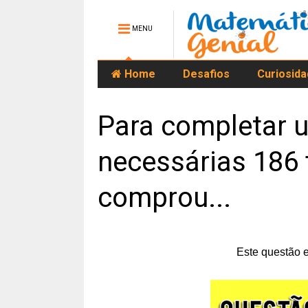
MENU
Home
Desafios
Curiosid
Para completar 
necessárias 186 
comprou...
Este questão 