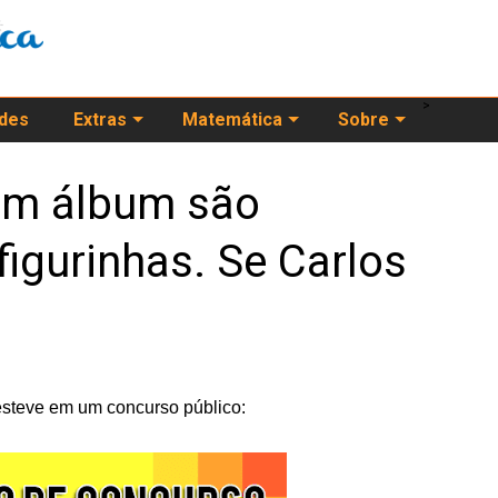
>
ades
Extras
Matemática
Sobre
um álbum são
figurinhas. Se Carlos
esteve em um concurso público: