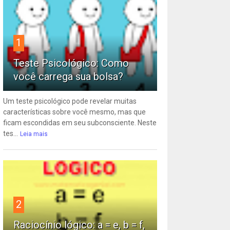
1
Teste Psicológico: Como
você carrega sua bolsa?
Um teste psicológico pode revelar muitas
características sobre você mesmo, mas que
ficam escondidas em seu subconsciente. Neste
tes...
Leia mais
2
Raciocínio lógico: a = e, b = f,