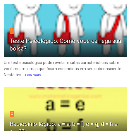
1
Teste Psicológico: Como você carrega sua
bolsa?
Um teste psicológico pode revelar muitas características sobre
você mesmo, mas que ficam escondidas em seu subconsciente.
Neste tes...
Leia mais
2
Raciocínio lógico: a = e, b = f, c = g, d = h e