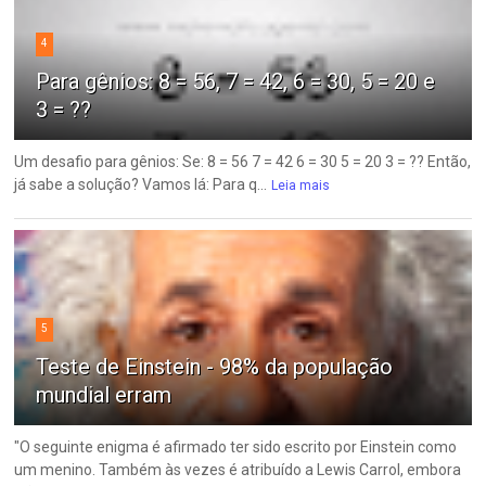
4
Para gênios: 8 = 56, 7 = 42, 6 = 30, 5 = 20 e
3 = ??
Um desafio para gênios: Se: 8 = 56 7 = 42 6 = 30 5 = 20 3 = ?? Então,
já sabe a solução? Vamos lá: Para q...
Leia mais
5
Teste de Einstein - 98% da população
mundial erram
"O seguinte enigma é afirmado ter sido escrito por Einstein como
um menino. Também às vezes é atribuído a Lewis Carrol, embora