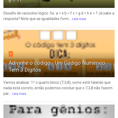
e = ??
Desafio de raciocínio lógico: Se: a = e b = f c = g d = h e = ? Já sabe a
resposta? Note que as igualdades form...
Leia mais
3
Adivinhe o código - Um Código Numérico
Tem 3 Dígitos
Vamos analisar: 1º o quarto bloco (7,3,8), como está falando que
nada está correto, então podemos concluir que o 7,3,8 não fazem
par...
Leia mais