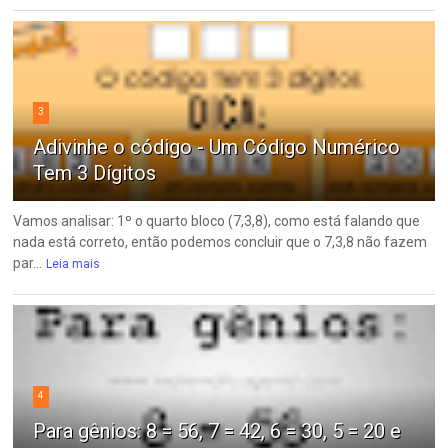
3
Adivinhe o código - Um Código Numérico
Tem 3 Dígitos
Vamos analisar: 1º o quarto bloco (7,3,8), como está falando que
nada está correto, então podemos concluir que o 7,3,8 não fazem
par...
Leia mais
4
Para gênios: 8 = 56, 7 = 42, 6 = 30, 5 = 20 e