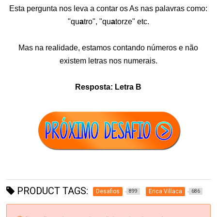
Esta pergunta nos leva a contar os As nas palavras como:
"qu
a
tro", "qu
a
torze" etc.
Mas na realidade, estamos contando números e não
existem letras nos numerais.
Resposta: Letra B
PRODUCT TAGS:
Desafios
Erica Villaca
899
686