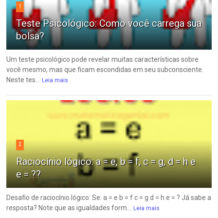
1
Teste Psicológico: Como você carrega sua
bolsa?
Um teste psicológico pode revelar muitas características sobre
você mesmo, mas que ficam escondidas em seu subconsciente.
Neste tes...
Leia mais
2
Raciocínio lógico: a = e, b = f, c = g, d = h e
e = ??
Desafio de raciocínio lógico: Se: a = e b = f c = g d = h e = ? Já sabe a
resposta? Note que as igualdades form...
Leia mais