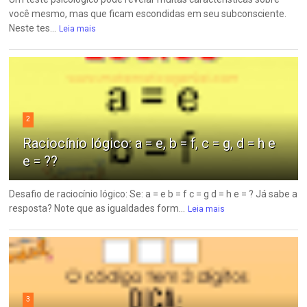
você mesmo, mas que ficam escondidas em seu subconsciente.
Neste tes...
Leia mais
2
Raciocínio lógico: a = e, b = f, c = g, d = h e
e = ??
Desafio de raciocínio lógico: Se: a = e b = f c = g d = h e = ? Já sabe a
resposta? Note que as igualdades form...
Leia mais
3