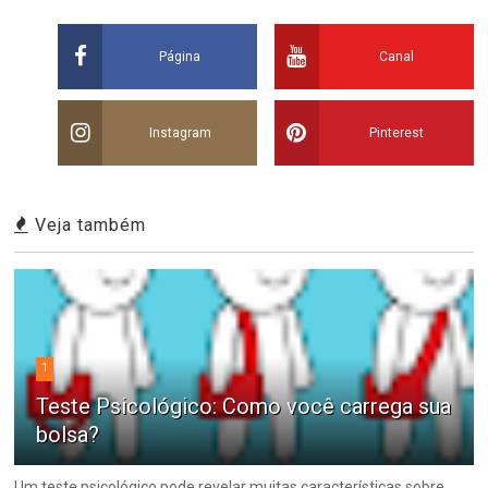
Página
Canal
Instagram
Pinterest
Veja também
1
Teste Psicológico: Como você carrega sua
bolsa?
Um teste psicológico pode revelar muitas características sobre