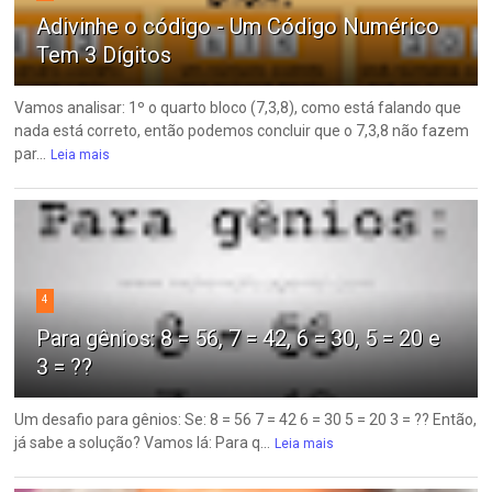
Adivinhe o código - Um Código Numérico
Tem 3 Dígitos
Vamos analisar: 1º o quarto bloco (7,3,8), como está falando que
nada está correto, então podemos concluir que o 7,3,8 não fazem
par...
Leia mais
4
Para gênios: 8 = 56, 7 = 42, 6 = 30, 5 = 20 e
3 = ??
Um desafio para gênios: Se: 8 = 56 7 = 42 6 = 30 5 = 20 3 = ?? Então,
já sabe a solução? Vamos lá: Para q...
Leia mais