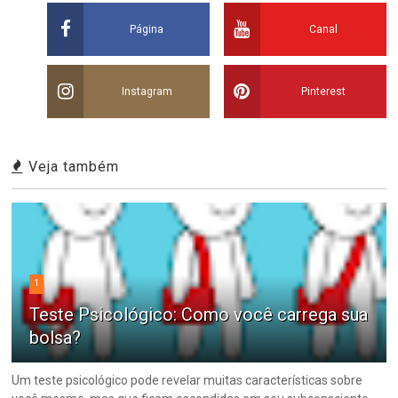
Página
Canal
Instagram
Pinterest
Veja também
1
Teste Psicológico: Como você carrega sua
bolsa?
Um teste psicológico pode revelar muitas características sobre