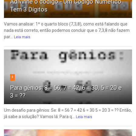
Adivinhe o código - Um Código Numérico
Tem 3 Dígitos
Vamos analisar: 1º o quarto bloco (7,3,8), como está falando que
nada está correto, então podemos concluir que o 7,3,8 não fazem
par...
Leia mais
4
Para gênios: 8 = 56, 7 = 42, 6 = 30, 5 = 20 e
3 = ??
Um desafio para gênios: Se: 8 = 56 7 = 42 6 = 30 5 = 20 3 = ?? Então,
já sabe a solução? Vamos lá: Para q...
Leia mais