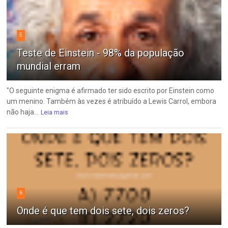
5
Teste de Einstein - 98% da população
mundial erram
"O seguinte enigma é afirmado ter sido escrito por Einstein como
um menino. Também às vezes é atribuído a Lewis Carrol, embora
não haja...
Leia mais
6
Onde é que tem dois sete, dois zeros?