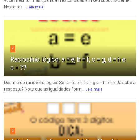
você mesmo, mas que ficam escondidas em seu subconsciente.
Neste tes...
Leia mais
2
Raciocínio lógico: a = e, b = f, c = g, d = h e
e = ??
Desafio de raciocínio lógico: Se: a = e b = f c = g d = h e = ? Já sabe a
resposta? Note que as igualdades form...
Leia mais
3