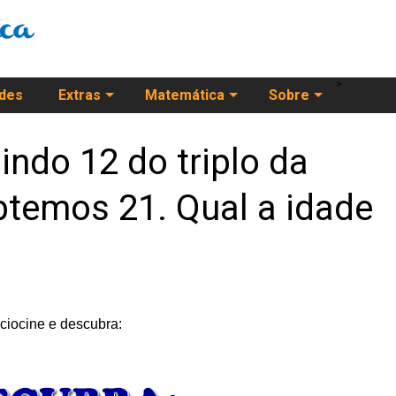
>
ades
Extras
Matemática
Sobre
indo 12 do triplo da
btemos 21. Qual a idade
ciocine e descubra: