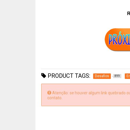
R
PRODUCT TAGS:
Desafios
Er
899
Atenção: se houver algum link quebrado ou 
contato.