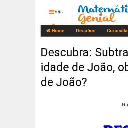
MENU
Home
Desafios
Curiosid
Descubra: Subtra
idade de João, o
de João?
Ra