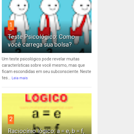
1
Teste Psicológico: Como
você carrega sua bolsa?
Um teste psicológico pode revelar muitas
características sobre você mesmo, mas que
ficam escondidas em seu subconsciente. Neste
tes...
Leia mais
2
Raciocínio lógico: a = e, b = f,