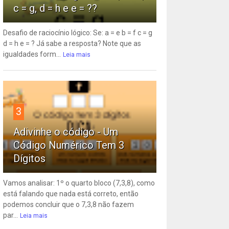
c = g, d = h e e = ??
Desafio de raciocínio lógico: Se: a = e b = f c = g
d = h e = ? Já sabe a resposta? Note que as
igualdades form...
Leia mais
3
Adivinhe o código - Um
Código Numérico Tem 3
Dígitos
Vamos analisar: 1º o quarto bloco (7,3,8), como
está falando que nada está correto, então
podemos concluir que o 7,3,8 não fazem
par...
Leia mais