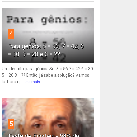
4
Para gênios: 8 = 56, 7 = 42, 6
= 30, 5 = 20 e 3 = ??
Um desafio para gênios: Se: 8 = 56 7 = 42 6 = 30
5 = 20 3 = ?? Então, já sabe a solução? Vamos
lá: Para q...
Leia mais
5
Teste de Einstein - 98% da