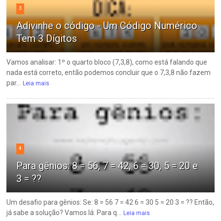
3
Adivinhe o código - Um Código Numérico
Tem 3 Dígitos
Vamos analisar: 1º o quarto bloco (7,3,8), como está falando que
nada está correto, então podemos concluir que o 7,3,8 não fazem
par...
Leia mais
4
Para gênios: 8 = 56, 7 = 42, 6 = 30, 5 = 20 e
3 = ??
Um desafio para gênios: Se: 8 = 56 7 = 42 6 = 30 5 = 20 3 = ?? Então,
já sabe a solução? Vamos lá: Para q...
Leia mais