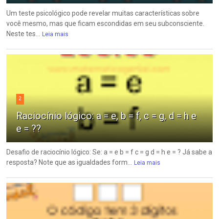
Um teste psicológico pode revelar muitas características sobre
você mesmo, mas que ficam escondidas em seu subconsciente.
Neste tes...
Leia mais
2
Raciocínio lógico: a = e, b = f, c = g, d = h e
e = ??
Desafio de raciocínio lógico: Se: a = e b = f c = g d = h e = ? Já sabe a
resposta? Note que as igualdades form...
Leia mais