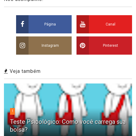
Página
Canal
Instagram
Pinterest
Veja também
1
Teste Psicológico: Como você carrega sua
bolsa?