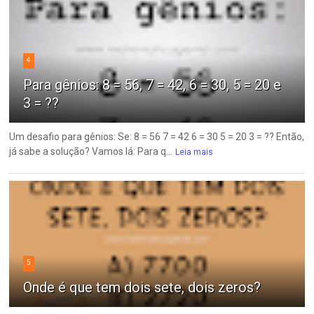
4
Para gênios: 8 = 56, 7 = 42, 6 = 30, 5 = 20 e
3 = ??
Um desafio para gênios: Se: 8 = 56 7 = 42 6 = 30 5 = 20 3 = ?? Então,
já sabe a solução? Vamos lá: Para q...
Leia mais
5
Onde é que tem dois sete, dois zeros?