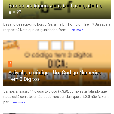
Raciocínio lógico: a = e, b = f, c = g, d = h e
e = ??
Desafio de raciocínio lógico: Se: a = e b = f c = g d = h e = ? Já sabe a
resposta? Note que as igualdades form...
Leia mais
3
Adivinhe o código - Um Código Numérico
Tem 3 Dígitos
Vamos analisar: 1º o quarto bloco (7,3,8), como está falando que
nada está correto, então podemos concluir que o 7,3,8 não fazem
par...
Leia mais