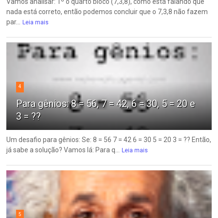
Vamos analisar: 1º o quarto bloco (7,3,8), como está falando que
nada está correto, então podemos concluir que o 7,3,8 não fazem
par...
Leia mais
4
Para gênios: 8 = 56, 7 = 42, 6 = 30, 5 = 20 e
3 = ??
Um desafio para gênios: Se: 8 = 56 7 = 42 6 = 30 5 = 20 3 = ?? Então,
já sabe a solução? Vamos lá: Para q...
Leia mais
5