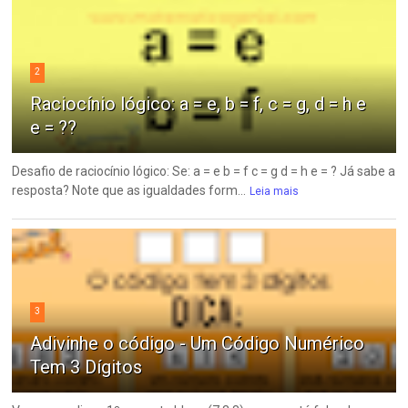
2
Raciocínio lógico: a = e, b = f, c = g, d = h e
e = ??
Desafio de raciocínio lógico: Se: a = e b = f c = g d = h e = ? Já sabe a
resposta? Note que as igualdades form...
Leia mais
3
Adivinhe o código - Um Código Numérico
Tem 3 Dígitos