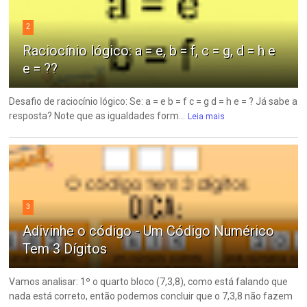
2
Raciocínio lógico: a = e, b = f, c = g, d = h e
e = ??
Desafio de raciocínio lógico: Se: a = e b = f c = g d = h e = ? Já sabe a
resposta? Note que as igualdades form...
Leia mais
3
Adivinhe o código - Um Código Numérico
Tem 3 Dígitos
Vamos analisar: 1º o quarto bloco (7,3,8), como está falando que
nada está correto, então podemos concluir que o 7,3,8 não fazem