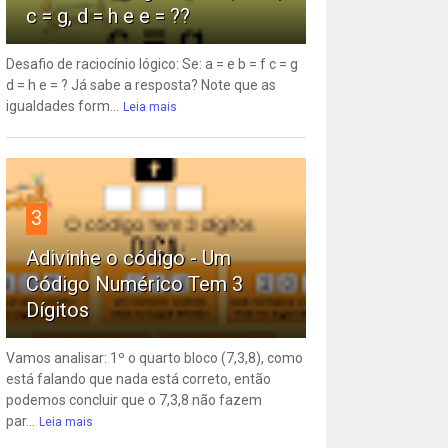
c = g, d = h e e = ??
Desafio de raciocínio lógico: Se: a = e b = f c = g
d = h e = ? Já sabe a resposta? Note que as
igualdades form...
Leia mais
3
Adivinhe o código - Um
Código Numérico Tem 3
Dígitos
Vamos analisar: 1º o quarto bloco (7,3,8), como
está falando que nada está correto, então
podemos concluir que o 7,3,8 não fazem
par...
Leia mais