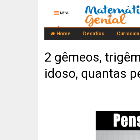
MENU
Home
Desafios
Curiosid
2 gêmeos, trigê
idoso, quantas 