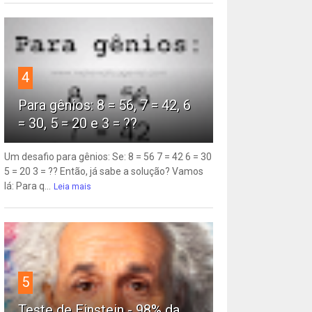
4
Para gênios: 8 = 56, 7 = 42, 6
= 30, 5 = 20 e 3 = ??
Um desafio para gênios: Se: 8 = 56 7 = 42 6 = 30
5 = 20 3 = ?? Então, já sabe a solução? Vamos
lá: Para q...
Leia mais
5
Teste de Einstein - 98% da