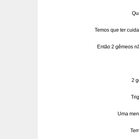
Qu
Temos que ter cuida
Então 2 gêmeos nã
2 g
Tri
Uma meni
Tem