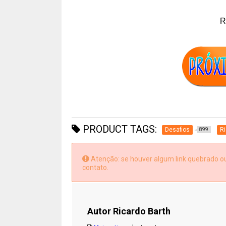
R
PRODUCT TAGS:
Desafios
Ri
899
Atenção: se houver algum link quebrado ou 
contato.
Autor
Ricardo Barth