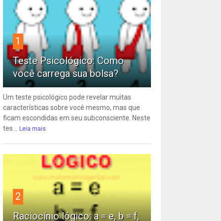
1
Teste Psicológico: Como
você carrega sua bolsa?
Um teste psicológico pode revelar muitas
características sobre você mesmo, mas que
ficam escondidas em seu subconsciente. Neste
tes...
Leia mais
2
Raciocínio lógico: a = e, b = f,