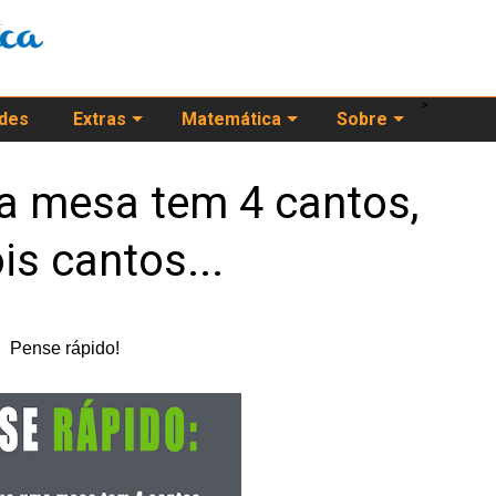
>
ades
Extras
Matemática
Sobre
 mesa tem 4 cantos,
is cantos...
Pense rápido!