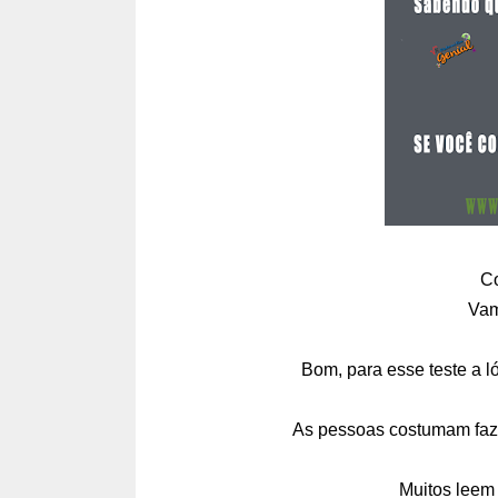
Co
Vam
Bom, para esse teste a ló
As pessoas costumam faze
Muitos leem 