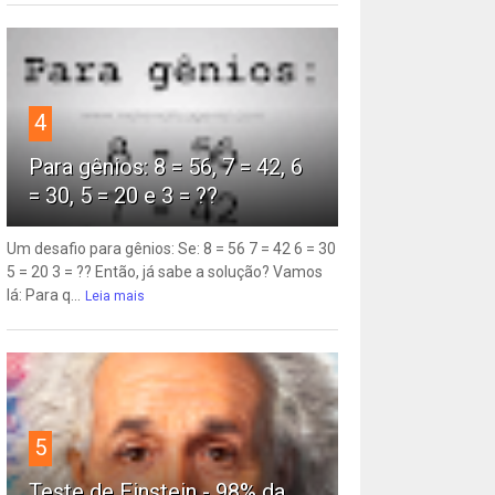
4
Para gênios: 8 = 56, 7 = 42, 6
= 30, 5 = 20 e 3 = ??
Um desafio para gênios: Se: 8 = 56 7 = 42 6 = 30
5 = 20 3 = ?? Então, já sabe a solução? Vamos
lá: Para q...
Leia mais
5
Teste de Einstein - 98% da