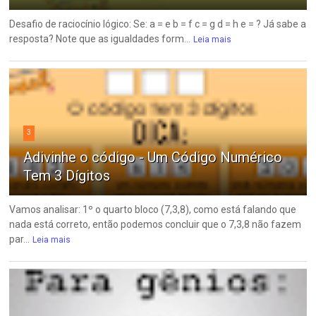
Desafio de raciocínio lógico: Se: a = e b = f c = g d = h e = ? Já sabe a
resposta? Note que as igualdades form...
Leia mais
3
Adivinhe o código - Um Código Numérico
Tem 3 Dígitos
Vamos analisar: 1º o quarto bloco (7,3,8), como está falando que
nada está correto, então podemos concluir que o 7,3,8 não fazem
par...
Leia mais