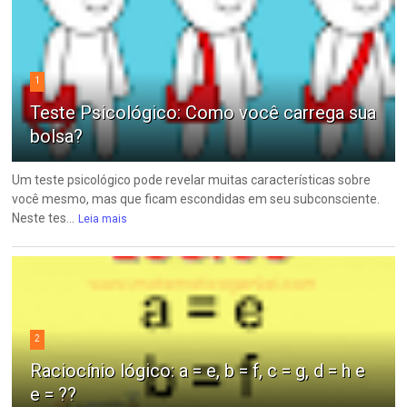
1
Teste Psicológico: Como você carrega sua
bolsa?
Um teste psicológico pode revelar muitas características sobre
você mesmo, mas que ficam escondidas em seu subconsciente.
Neste tes...
Leia mais
2
Raciocínio lógico: a = e, b = f, c = g, d = h e
e = ??