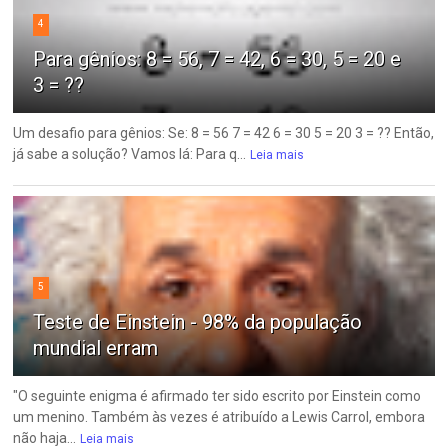
4
Para gênios: 8 = 56, 7 = 42, 6 = 30, 5 = 20 e
3 = ??
Um desafio para gênios: Se: 8 = 56 7 = 42 6 = 30 5 = 20 3 = ?? Então,
já sabe a solução? Vamos lá: Para q...
Leia mais
5
Teste de Einstein - 98% da população
mundial erram
"O seguinte enigma é afirmado ter sido escrito por Einstein como
um menino. Também às vezes é atribuído a Lewis Carrol, embora
não haja...
Leia mais