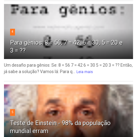
4
Para gênios: 8 = 56, 7 = 42, 6 = 30, 5 = 20 e
3 = ??
Um desafio para gênios: Se: 8 = 56 7 = 42 6 = 30 5 = 20 3 = ?? Então,
já sabe a solução? Vamos lá: Para q...
Leia mais
5
Teste de Einstein - 98% da população
mundial erram