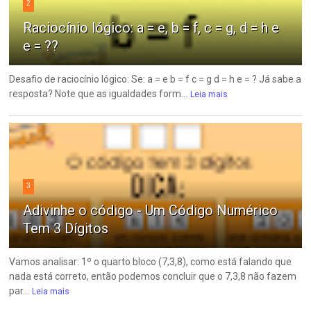
2
Raciocínio lógico: a = e, b = f, c = g, d = h e
e = ??
Desafio de raciocínio lógico: Se: a = e b = f c = g d = h e = ? Já sabe a
resposta? Note que as igualdades form...
Leia mais
3
Adivinhe o código - Um Código Numérico
Tem 3 Dígitos
Vamos analisar: 1º o quarto bloco (7,3,8), como está falando que
nada está correto, então podemos concluir que o 7,3,8 não fazem
par...
Leia mais