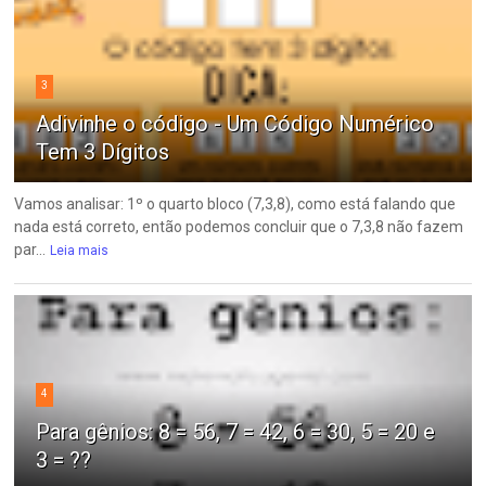
3
Adivinhe o código - Um Código Numérico
Tem 3 Dígitos
Vamos analisar: 1º o quarto bloco (7,3,8), como está falando que
nada está correto, então podemos concluir que o 7,3,8 não fazem
par...
Leia mais
4
Para gênios: 8 = 56, 7 = 42, 6 = 30, 5 = 20 e
3 = ??