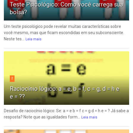
Teste Psicológico: Como você carrega sua
bolsa?
Um teste psicológico pode revelar muitas características sobre
você mesmo, mas que ficam escondidas em seu subconsciente.
Neste tes...
Leia mais
2
Raciocínio lógico: a = e, b = f, c = g, d = h e
e = ??
Desafio de raciocínio lógico: Se: a = e b = f c = g d = h e = ? Já sabe a
resposta? Note que as igualdades form...
Leia mais