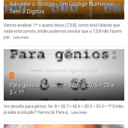
Adivinhe o código - Um Código Numérico
Tem 3 Dígitos
Vamos analisar: 1º o quarto bloco (7,3,8), como está falando que
nada está correto, então podemos concluir que o 7,3,8 não fazem
par...
Leia mais
4
Para gênios: 8 = 56, 7 = 42, 6 = 30, 5 = 20 e
3 = ??
Um desafio para gênios: Se: 8 = 56 7 = 42 6 = 30 5 = 20 3 = ?? Então,
já sabe a solução? Vamos lá: Para q...
Leia mais