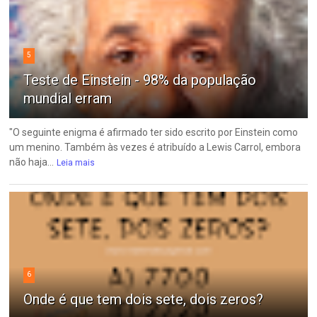
5
Teste de Einstein - 98% da população
mundial erram
"O seguinte enigma é afirmado ter sido escrito por Einstein como
um menino. Também às vezes é atribuído a Lewis Carrol, embora
não haja...
Leia mais
6
Onde é que tem dois sete, dois zeros?