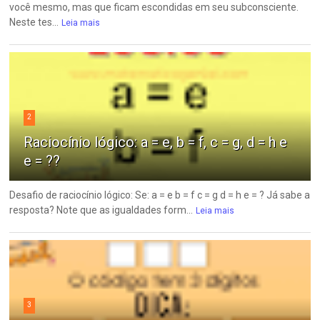
você mesmo, mas que ficam escondidas em seu subconsciente.
Neste tes...
Leia mais
2
Raciocínio lógico: a = e, b = f, c = g, d = h e
e = ??
Desafio de raciocínio lógico: Se: a = e b = f c = g d = h e = ? Já sabe a
resposta? Note que as igualdades form...
Leia mais
3