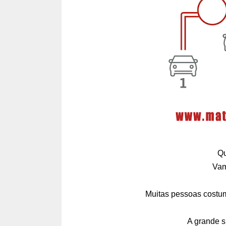
Qu
Vam
Muitas pessoas costum
A grande s