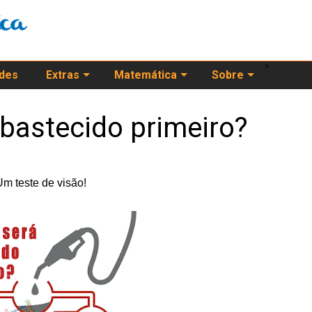
>
ades
Extras
Matemática
Sobre
abastecido primeiro?
m teste de visão!