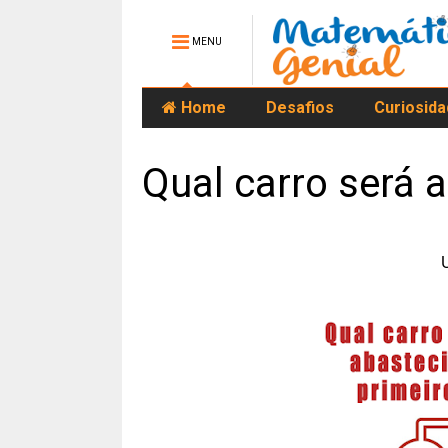
MENU
Home
Desafios
Curiosid
Qual carro será 
U