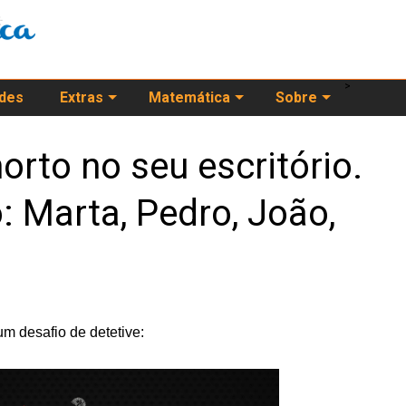
>
ades
Extras
Matemática
Sobre
to no seu escritório.
: Marta, Pedro, João,
um desafio de detetive: