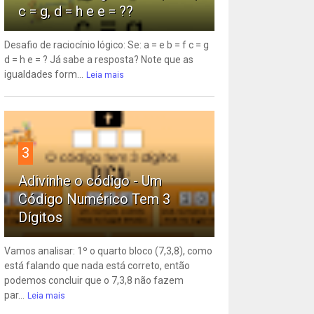
c = g, d = h e e = ??
Desafio de raciocínio lógico: Se: a = e b = f c = g
d = h e = ? Já sabe a resposta? Note que as
igualdades form...
Leia mais
3
Adivinhe o código - Um
Código Numérico Tem 3
Dígitos
Vamos analisar: 1º o quarto bloco (7,3,8), como
está falando que nada está correto, então
podemos concluir que o 7,3,8 não fazem
par...
Leia mais