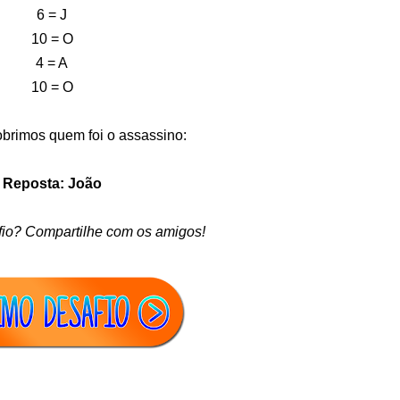
6 = J
10 = O
4 = A
10 = O
brimos quem foi o assassino:
Reposta: João
fio? Compartilhe com os amigos!