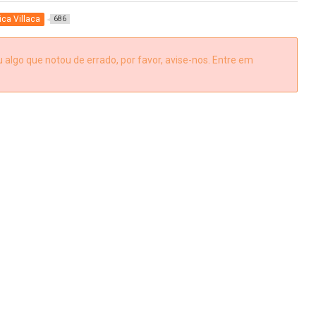
ica Villaca
686
algo que notou de errado, por favor, avise-nos. Entre em