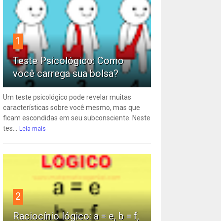
1
Teste Psicológico: Como
você carrega sua bolsa?
Um teste psicológico pode revelar muitas
características sobre você mesmo, mas que
ficam escondidas em seu subconsciente. Neste
tes...
Leia mais
2
Raciocínio lógico: a = e, b = f,