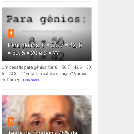
4
Para gênios: 8 = 56, 7 = 42, 6
= 30, 5 = 20 e 3 = ??
Um desafio para gênios: Se: 8 = 56 7 = 42 6 = 30
5 = 20 3 = ?? Então, já sabe a solução? Vamos
lá: Para q...
Leia mais
5
Teste de Einstein - 98% da