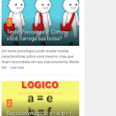
1
Teste Psicológico: Como
você carrega sua bolsa?
Um teste psicológico pode revelar muitas
características sobre você mesmo, mas que
ficam escondidas em seu subconsciente. Neste
tes...
Leia mais
2
Raciocínio lógico: a = e, b = f,