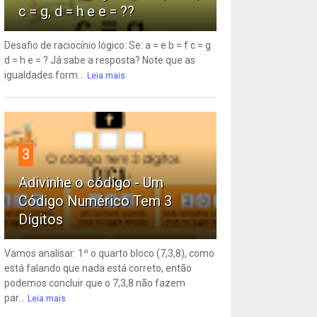
c = g, d = h e e = ??
Desafio de raciocínio lógico: Se: a = e b = f c = g
d = h e = ? Já sabe a resposta? Note que as
igualdades form...
Leia mais
3
Adivinhe o código - Um
Código Numérico Tem 3
Dígitos
Vamos analisar: 1º o quarto bloco (7,3,8), como
está falando que nada está correto, então
podemos concluir que o 7,3,8 não fazem
par...
Leia mais