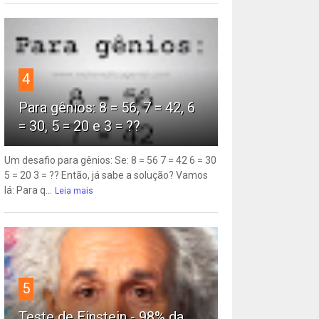
4
Para gênios: 8 = 56, 7 = 42, 6
= 30, 5 = 20 e 3 = ??
Um desafio para gênios: Se: 8 = 56 7 = 42 6 = 30
5 = 20 3 = ?? Então, já sabe a solução? Vamos
lá: Para q...
Leia mais
5
Teste de Einstein - 98% da