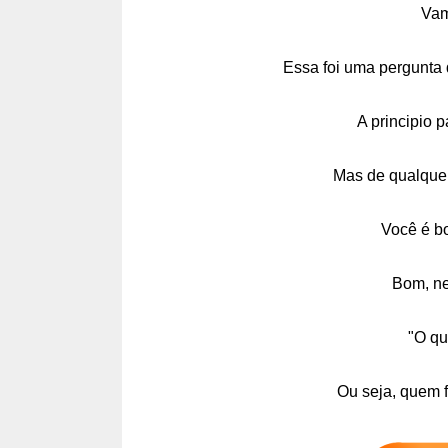
Vam
Essa foi uma pergunta
A principio 
Mas de qualquer
Você é b
Bom, ne
"O qu
Ou seja, quem f