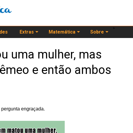
>
ades
Extras
Matemática
Sobre
 uma mulher, mas
gêmeo e então ambos
pergunta engraçada.