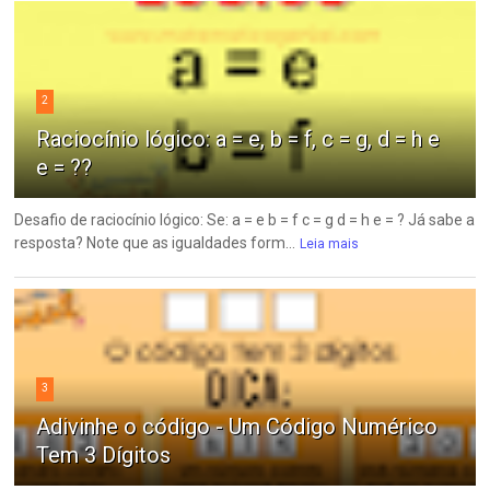
2
Raciocínio lógico: a = e, b = f, c = g, d = h e
e = ??
Desafio de raciocínio lógico: Se: a = e b = f c = g d = h e = ? Já sabe a
resposta? Note que as igualdades form...
Leia mais
3
Adivinhe o código - Um Código Numérico
Tem 3 Dígitos