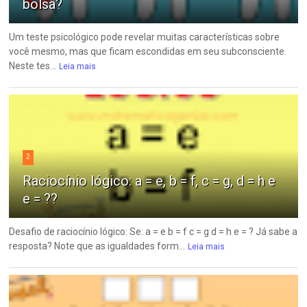
bolsa?
Um teste psicológico pode revelar muitas características sobre
você mesmo, mas que ficam escondidas em seu subconsciente.
Neste tes...
Leia mais
2
Raciocínio lógico: a = e, b = f, c = g, d = h e
e = ??
Desafio de raciocínio lógico: Se: a = e b = f c = g d = h e = ? Já sabe a
resposta? Note que as igualdades form...
Leia mais