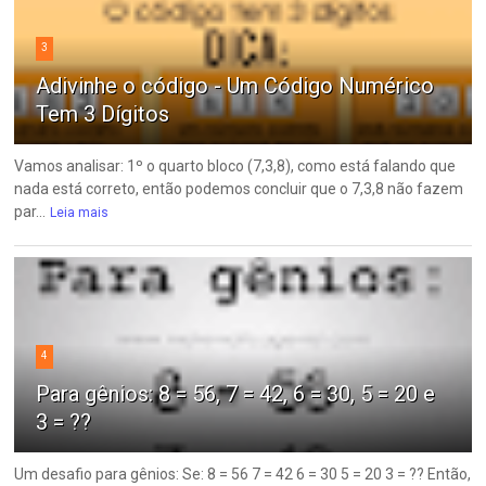
3
Adivinhe o código - Um Código Numérico
Tem 3 Dígitos
Vamos analisar: 1º o quarto bloco (7,3,8), como está falando que
nada está correto, então podemos concluir que o 7,3,8 não fazem
par...
Leia mais
4
Para gênios: 8 = 56, 7 = 42, 6 = 30, 5 = 20 e
3 = ??
Um desafio para gênios: Se: 8 = 56 7 = 42 6 = 30 5 = 20 3 = ?? Então,