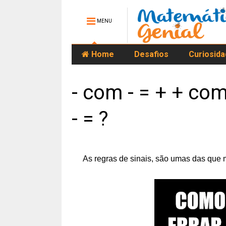
MENU
Home
Desafios
Curiosid
- com - = + + com
- = ?
As regras de sinais, são umas das que 