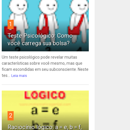
1
Teste Psicológico: Como
você carrega sua bolsa?
Um teste psicológico pode revelar muitas
características sobre você mesmo, mas que
ficam escondidas em seu subconsciente. Neste
tes...
Leia mais
2
Raciocínio lógico: a = e, b = f,