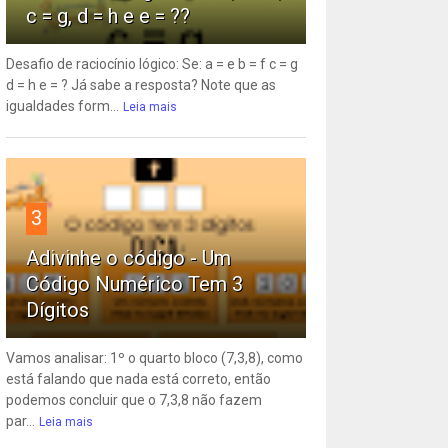
c = g, d = h e e = ??
Desafio de raciocínio lógico: Se: a = e b = f c = g
d = h e = ? Já sabe a resposta? Note que as
igualdades form...
Leia mais
3
Adivinhe o código - Um
Código Numérico Tem 3
Dígitos
Vamos analisar: 1º o quarto bloco (7,3,8), como
está falando que nada está correto, então
podemos concluir que o 7,3,8 não fazem
par...
Leia mais