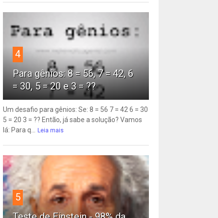
4
Para gênios: 8 = 56, 7 = 42, 6
= 30, 5 = 20 e 3 = ??
Um desafio para gênios: Se: 8 = 56 7 = 42 6 = 30
5 = 20 3 = ?? Então, já sabe a solução? Vamos
lá: Para q...
Leia mais
5
Teste de Einstein - 98% da