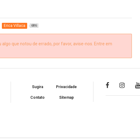
Erica Villaca
686
algo que notou de errado, por favor, avise-nos. Entre em
Sugira
Privacidade
Contato
Sitemap