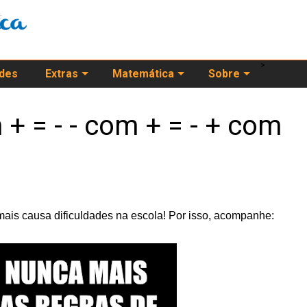
>
ades
Extras
Matemática
Sobre
 + = - - com + = - + com
mais causa dificuldades na escola! Por isso, acompanhe: