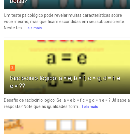
bolsa?
Um teste psicológico pode revelar muitas características sobre
você mesmo, mas que ficam escondidas em seu subconsciente.
Neste tes...
Leia mais
2
Raciocínio lógico: a = e, b = f, c = g, d = h e
e = ??
Desafio de raciocínio lógico: Se: a = e b = f c = g d = h e = ? Já sabe a
resposta? Note que as igualdades form...
Leia mais